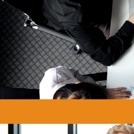
F
Noen gange
utfordring
deg mer m
oss møter
– og kansk
å formuler
så gir du 
alternativ