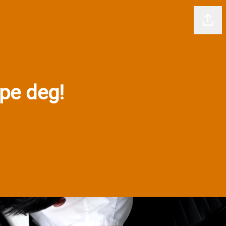
Del 
lpe deg!