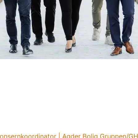
onsernkoordinator | Agder Bolig Gruppen/G