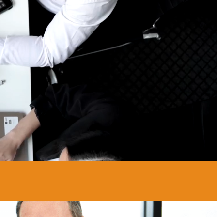
s!
ny
lle som gir
sen. Hos
 ser etter
har klart
V-en din
,