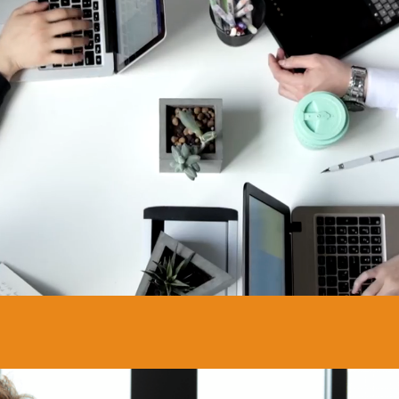
inn veien sammen med os
r kjenner du det bare – at du er klar for en 
, et miljø der du virkelig blomstrer, eller en ro
ening. Vi er her for deg i akkurat den proses
 du mennesker som lytter, som forstår hva du
je hjelper deg å sette ord på det du ikke helt 
e selv.
Sjekk våre stillinger eller legg igjen C
oss muligheten til å koble deg mot relevante
er, også de som ikke er synlige!